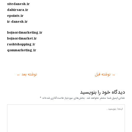
sitedanesh.ir
dabirsara.ir
epoints.ir
ir-danesh.ir
bojnordmarketing.ir
bojnordmarket.ir
rashtshopping.i
r
qommarketing.ir
→
نوشته قبل
نوشته بعد
←
دیدگاه‌ خود را بنویسید
نشانی ایمیل شما منتشر نخواهد شد.
بخش‌های موردنیاز علامت‌گذاری شده‌اند
*
اینجا
بنویسید..