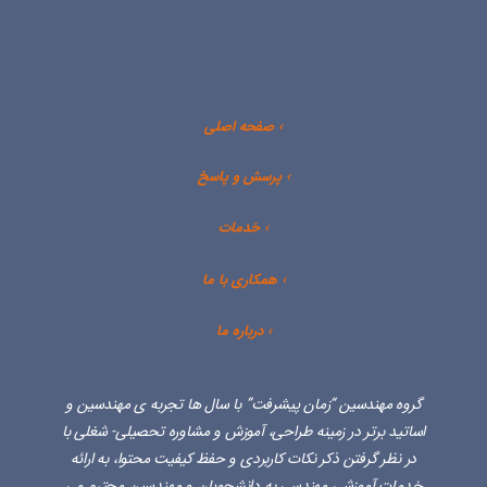
ت
م
و
ا
م
ن
ا
ن
۵
۰
۰
۷
,
۰
۰
۰
› صفحه اصلی
۰
,
۰
۰
.
۰
۰
› پرسش و پاسخ
.
› خدمات
›
همکاری با ما
› درباره ما
گروه مهندسین “زمان پیشرفت” با سال ها تجربه‏ ی مهندسین و
اساتید برتر در زمینه طراحی، آموزش و مشاوره تحصیلی- شغلی با
در نظر گرفتن ذکر نکات کاربردی و حفظ کیفیت محتوا، به ارائه
خدمات آموزشی مهندسی به دانشجویان و مهندسین محترم می