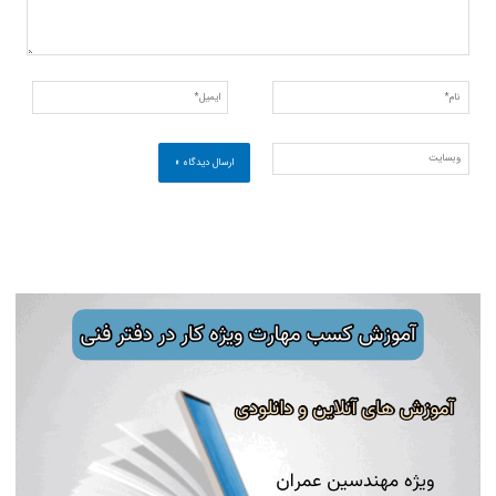
نام*
ایمیل*
وبسایت