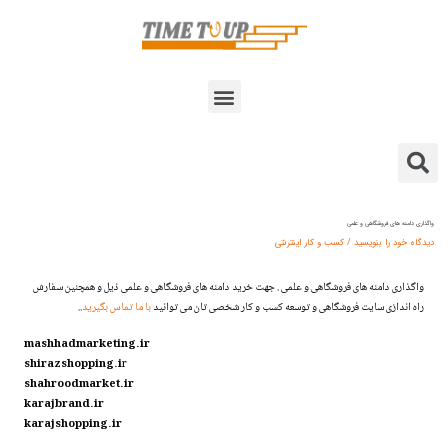
فتن
پیمایش
ه
نوشته‌ها
حتوا
فهرست
جستجو
واگذاری دامنه های فروشگاهی و علمی
کردن
دیدگاه‌ خود را بنویسید
/
کسب و کار اینترنتی
واگذاری دامنه های فروشگاهی و علمی . جهت خرید دامنه های فروشگاهی و علمی ذیل و همچنین سفارش
راه اندازی سایت فروشگاهی و توسعه کسب و کار شخصی تان می توانید
با ما تماس بگیرید
..
mashhadmarketing.ir
shirazshopping.i
r
shahroodmarket.ir
karajbrand.ir
karajshopping.ir